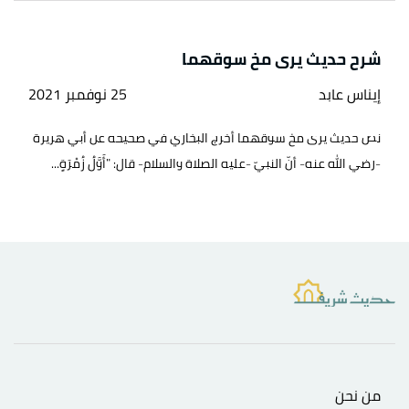
شرح حديث يرى مخ سوقهما
إيناس عابد
25 نوفمبر 2021
نص حديث يرى مخ سوقهما أخرج البخاري في صحيحه عن أبي هريرة
-رضي الله عنه- أنّ النبيّ -عليه الصلاة والسلام- قال: "أَوَّلُ زُمْرَةٍ...
من نحن