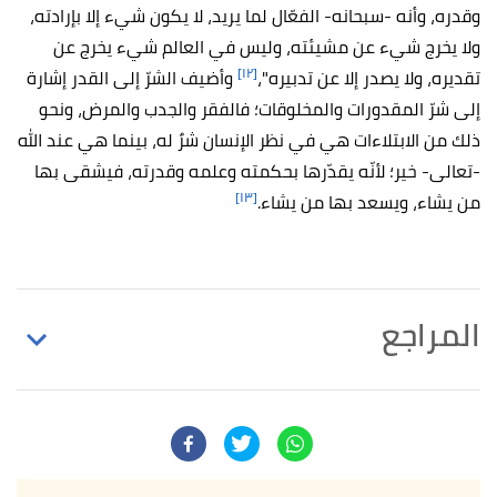
وقدره، وأنه -سبحانه- الفعّال لما يريد، لا يكون شيء إلا بإرادته،
ولا يخرج شيء عن مشيئته، وليس في العالم شيء يخرج عن
[١٢]
تقديره، ولا يصدر إلا عن تدبيره"،
وأضيف الشرّ إلى القدر إشارة
إلى شرّ المقدورات والمخلوقات؛ فالفقر والجدب والمرض، ونحو
ذلك من الابتلاءات هي في نظر الإنسان شرٌ له، بينما هي عند الله
-تعالى- خير؛ لأنّه يقدّرها بحكمته وعلمه وقدرته، فيشقى بها
[١٣]
من يشاء، ويسعد بها من يشاء.
المراجع
↑
رواه مسلم، في صحيح مسلم، عن عمر بن الخطاب،
الصفحة أو الرقم:8، صحيح.
↑
صالح الفوزان،
شرح ثلاثة الأصول
، صفحة 201-202.