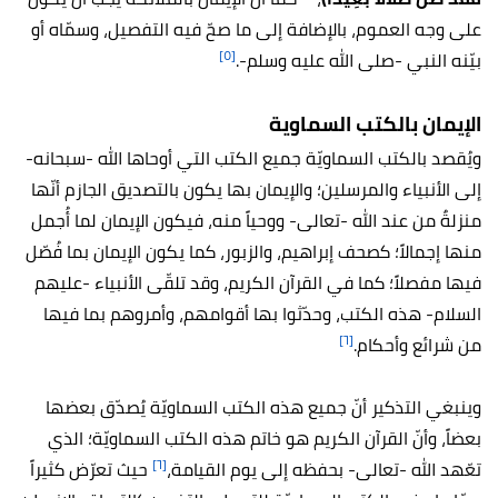
على وجه العموم، بالإضافة إلى ما صحّ فيه التفصيل، وسمّاه أو
[٥]
بيّنه النبي -صلى الله عليه وسلم-.
الإيمان بالكتب السماوية
ويُقصد بالكتب السماويّة جميع الكتب التي أوحاها الله -سبحانه-
إلى الأنبياء والمرسلين؛ والإيمان بها يكون بالتصديق الجازم أنّها
منزلةٌ من عند الله -تعالى- ووحياً منه، فيكون الإيمان لما أُجمل
منها إجمالاً؛ كصحف إبراهيم، والزبور، كما يكون الإيمان بما فُصّل
فيها مفصلاً؛ كما في القرآن الكريم، وقد تلقّى الأنبياء -عليهم
السلام- هذه الكتب، وحدّثوا بها أقوامهم، وأمروهم بما فيها
[٦]
من شرائع وأحكام.
وينبغي التذكير أنّ جميع هذه الكتب السماويّة يُصدّق بعضها
بعضاً، وأنّ القرآن الكريم هو خاتم هذه الكتب السماويّة؛ الذي
[٦]
تعّهد الله -تعالى- بحفظه إلى يوم القيامة،
حيث تعرّض كثيراً