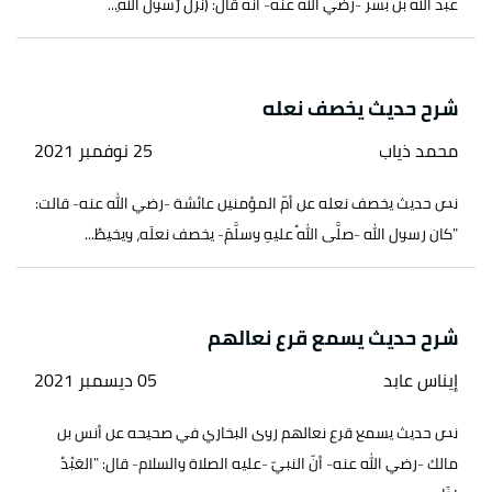
عبد الله بن بسر -رضي الله عنه- أنّه قال: (نَزَلَ رَسولُ اللهِ...
شرح حديث يخصف نعله
محمد ذياب
25 نوفمبر 2021
نص حديث يخصف نعله عن أمّ المؤمنين عائشة -رضي الله عنه- قالت:
"كان رسول الله -صلَّى اللهُ عليهِ وسلَّمَ- يخصف نعلَه، ويخيطُ...
شرح حديث يسمع قرع نعالهم
إيناس عابد
05 ديسمبر 2021
نص حديث يسمع قرع نعالهم روى البخاري في صحيحه عن أنس بن
مالك -رضي الله عنه- أنّ النبيّ -عليه الصلاة والسلام- قال: "العَبْدُ