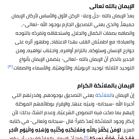
الإيمان بالله تعالى
يعدّ الإيمان بالله -جلّ وعلا- الركن الأول والأساس لأركان الإيمان
جميهاً، والذي يعني التصديق الجازم بوجود الله -تعالى-،
واتصافه بصفات الكمال والجلال، واستحقاقه وتفردّه بالتوجه
والعبادة؛ مع اطمئنان القلب بهذا الاعتقاد، وظهور أثره على
جوارح الإنسان وسلوكه، بالتزام أوامره، واجتناب نواهيه، ومن
الجدير بالذكر أنّ الإيمان بالله -تعالى- يتضمن الإيمان بأنواع
[٣]
التوحيد الثلاثة؛ توحيد الربوبيّة، والألوهيّة، والأسماء والصفات.
الإيمان بالملائكة الكرام
إنّ الإيمان ب
الملائكة
يعني التصديق بوجودهم، وقدرتهم التي
أخبرنا الله -سبحانه- ونبيّه عنها، والإقرار بوظائفهم الموكلة
إليهم بما صحّت فيه النصوص الشرعيّة، وعدم الشكّ بذلك؛ لأن
إنكار وجود الملائكة يُعدّ كفراً؛ قال -سبحانه وتعالى- في كتابه
العزيز:
(وَمَنْ يَكْفُرْ بِاللَّهِ وَمَلَائِكَتِهِ وَكُتُبِهِ وَرُسُلِهِ وَالْيَوْمِ الْآخِرِ
[٤]
فَقَدْ ضَلَّ ضَلَالًا بَعِيدًا)
،
كما أنّ الإيمان بالملائكة يجب أن يكون