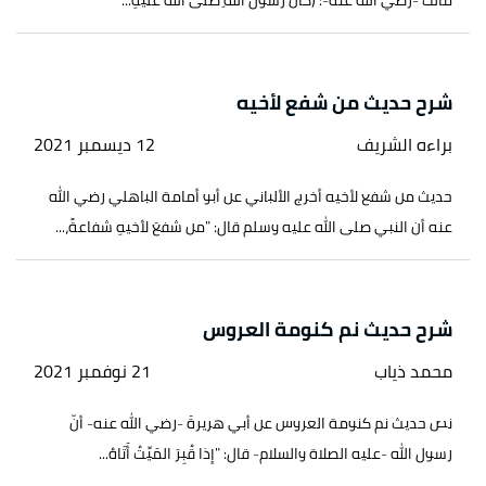
مالك -رضي الله عنه-: (كانَ رسولُ اللَّهِ صلَّى اللَّهُ عليْهِ...
شرح حديث من شفع لأخيه
براءه الشريف
12 ديسمبر 2021
حديث من شفع لأخيه أخرج الألباني عن أبو أمامة الباهلي رضي الله
عنه أن النبي صلى الله عليه وسلم قال: "من شفعَ لأخيهِ شفاعةً،...
شرح حديث نم كنومة العروس
محمد ذياب
21 نوفمبر 2021
نص حديث نم كنومة العروس عن أبي هريرةَ -رضي الله عنه- أنّ
رسول الله -عليه الصلاة والسلام- قال: "إذا قُبِرَ المَيِّتُ أَتَاهُ...