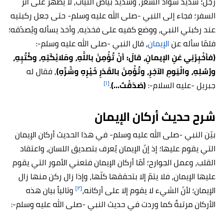
رجل؛ شديد سواد الشعر، وشديد بياض الثياب، لا يظهر على أثر
السفر؛ فجاء إلى النبي -صلى الله عليه وسلم- حتى جعل ركبتيه
عند ركبتي النبي، ووضع كفيه على فخذيه، وأخذ يسأله ويُصدّقه؛
فلمّا سأله عن
الإيمان
، قال النبي -صلى الله عليه وسلم-:
(فأخْبِرْنِي عَنِ الإيمانِ، قالَ: أنْ تُؤْمِنَ باللَّهِ، ومَلائِكَتِهِ، وكُتُبِهِ،
ورُسُلِهِ، والْيَومِ الآخِرِ، وتُؤْمِنَ بالقَدَرِ خَيْرِهِ وشَرِّهِ)
، فقال له
[١]
جبريل -عليه السلام-:
(صَدَقْتَ...)
.
شرح حديث أركان الإيمان
بيّن النبي -صلى الله عليه وسلم- في هذا الحديث أركان الإيمان
التي يقوم عليها؛ إذ إنّ الإيمان يُعرف بتصديق اللسان، واعتقاد
القلب، وعمل الجوارح؛ أمّا أركان الإيمان فتعني الأمور التي يقوم
عليها الإيمان، فلا يتمّ إلا بتحققها كلّها، وإذا زال ركن منها زال
[٢]
الإيمان؛ لأنّ الشيء لا يقوم إلا على أركانه،
وتالياً بيان هذه
الأركان مرتبةً كما وردت في حديث النبي -صلى الله عليه وسلم-: