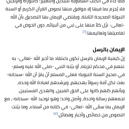
ممّا جاء في الكتب السماويّة للتبديل والتغيير؛ كالتوراة والإنجيل؛
فلا يُجزم بما فيها إلا موافق منها نصوص القرآن الكريم أو السنة
النبويّة الصحيحة الثابتة، ويقتضي الإيمان بها التصديق بأنّ الله
-تعالى- نزّل كلاً منها على نبي من أنبيائه، دون الخوض في
[٦]
تفاصيلها وتعاليمها.
الإيمان بالرسل
إنّ كيفية الإيمان بالرسل تكون باعتقاد ما أخبر الله -تعالى- به
عنهم في محكم تنزيله، أو بيّنه النبي -صلى الله عليه وسلم-
في صحيح السنة النبوية؛ فعلى المسلم أنّ يقرّ أن الله -سبحانه-
بعث لكل أمة رسولاً يهديهم، ويرشدهم لعبادة الله وحده،
وبأنهم كلهم كانوا على الحق المبين، والهدى المستبين،
تجمعهم رسالة واحدة، وأصل واحد؛ وهو توحيد الله -سبحانه-، مع
الإيمان بما سمّى الله -تعالى- في كتابه من أسماء، وما بيّنت
[٧]
النصوص من خصائص وأخبار وفضائل.