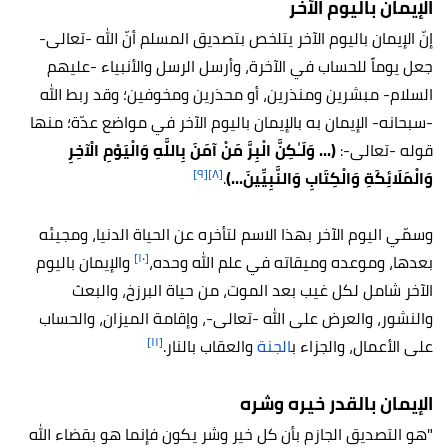
الإيمان باليوم الآخر
إنّ الإيمان باليوم الآخر يتلخص بتصديق المسلم أنّ الله -تعالى-
جعل يوماً للحساب في الآخرة، وأرسل الرسل والأنبياء -عليهم
السلام- مبشرين ومنذرين، أو محذرين ومخوفين؛ وقد ربط الله
-سبحانه- الإيمان به بالإيمان باليوم الآخر في مواضع عدّة؛ منها
قوله -تعالى-:
(... وَلَـٰكِنَّ الْبِرَّ مَنْ آمَنَ بِاللَّهِ وَالْيَوْمِ الْآخِرِ
[٩]
[٨]
وَالْمَلَائِكَةِ وَالْكِتَابِ وَالنَّبِيِّينَ...)
.
وسمّي اليوم الآخر بهذا الاسم لتأخره عن الحياة الدنيا، ومجيئه
[١٠]
بعدها، وموعده وميقاته في علم الله وحده،
والإيمان باليوم
الآخر شامل لكل غيب بعد الموت، من حياة البرزخ، والبعث
والنشور، والعرض على الله -تعالى-، وإقامة الميزان، والحساب
[١١]
على الأعمال، والجزاء ب
الجنة
والعقاب بالنار.
الإيمان بالقدر خيره وشره
"هو التصديق الجازم بأن كل خير وشر يكون فإنما هو بقضاء الله