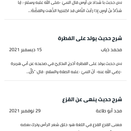
نص حديث يا شداد بن أوس قال النبيّ -صلّى الله عليه وسلّم-: (يا
شدَّادُ بنُ أوسٍ إذا رأيتَ النَّاسَ قد اكتنزوا الذَّهبَ والفضَّةَ؛...
شرح حديث يولد على الفطرة
محمد ذياب
15 ديسمبر 2021
نص حديث يولد على الفطرة أخرجَ البخاريّ في صحيحه عن أبي هريرة
-رضي الله عنه- أنّ النبيّ -عليه الصلاة والسلام- قال: "كُلُّ...
شرح حديث ينهى عن القزع
مجد أبو طاعة
29 نوفمبر 2021
معنى القزع القزع في اللغة هو: حلق شعر الرأس وترك بعضه