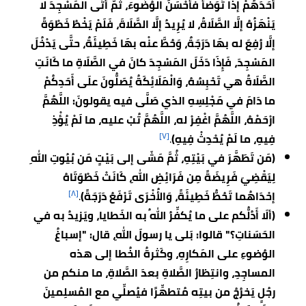
أَحَدَهُمْ إذَا تَوَضَّأَ فأحْسَنَ الوُضُوءَ، ثُمَّ أَتَى المَسْجِدَ لا
يَنْهَزُهُ إلَّا الصَّلَاةُ، لا يُرِيدُ إلَّا الصَّلَاةَ، فَلَمْ يَخْطُ خَطْوَةً
إلَّا رُفِعَ له بهَا دَرَجَةٌ، وَحُطَّ عنْه بهَا خَطِيئَةٌ، حتَّى يَدْخُلَ
المَسْجِدَ، فَإِذَا دَخَلَ المَسْجِدَ كانَ في الصَّلَاةِ ما كَانَتِ
الصَّلَاةُ هي تَحْبِسُهُ، وَالْمَلَائِكَةُ يُصَلُّونَ علَى أَحَدِكُمْ
ما دَامَ في مَجْلِسِهِ الذي صَلَّى فيه يقولونَ: اللَّهُمَّ
ارْحَمْهُ، اللَّهُمَّ اغْفِرْ له، اللَّهُمَّ تُبْ عليه، ما لَمْ يُؤْذِ
[٧]
فِيهِ، ما لَمْ يُحْدِثْ فِيهِ)
.
(مَن تَطَهَّرَ في بَيْتِهِ، ثُمَّ مَشَى إلى بَيْتٍ مَن بُيُوتِ اللهِ
لِيَقْضِيَ فَرِيضَةً مِن فَرَائِضِ اللهِ، كَانَتْ خَطْوَتَاهُ
[٨]
إحْدَاهُما تَحُطُّ خَطِيئَةً، وَالأُخْرَى تَرْفَعُ دَرَجَةً)
.
(ألَا أَدُلُّكم على ما يُكفِّرُ اللهُ به الخَطايا، ويَزيدُ به في
الحَسَناتِ؟" قالوا: بَلى يا رسولَ اللهِ، قال: "إسباغُ
الوُضوءِ على المَكارِهِ، وكَثرةُ الخُطا إلى هذه
المساجِدِ، وانتِظارُ الصَّلاةِ بعدَ الصَّلاةِ، ما منكم من
رجُلٍ يَخرُجُ من بيتِه مُتطهِّرًا فيُصلِّي مع المُسلِمينَ