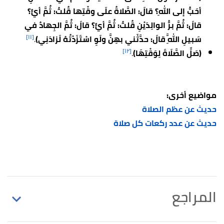
أحَبُّ إلى اللهِ؟ قالَ: الصَّلاةُ علَى وقْتِها قُلتُ: ثُمَّ أيٌّ؟
قالَ: ثُمَّ برُّ الوالِدَيْنِ قُلتُ: ثُمَّ أيٌّ؟ قالَ: ثُمَّ الجِهادُ في
[١١]
سَبيلِ اللَّهِ قالَ: حدَّثَني بهِنَّ ولَوِ اسْتَزَدْتُهُ لَزادَنِي)
.
[١٢]
(صَلِّ الصَّلَاةَ لِوَقْتِهَا)
.
مواضيع أخرى:
حديث عن عظم الصلاة
حديث عن عدد ركعات كل صلاة
المراجع