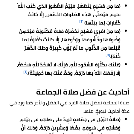
(ما مِن مُسْلِمٍ يَتَطَهَّرُ، فيُتِمُّ الطُّهُورَ الذي كَتَبَ اللَّهُ
عليه، فيُصَلِّي هذِه الصَّلَواتِ الخَمْسَ، إلَّا كانَتْ
[٤]
كَفّاراتٍ لِما بيْنَها)
.
(ما مِنَ امْرِئٍ مُسْلِمٍ تَحْضُرُهُ صَلاةٌ مَكْتُوبَةٌ فيُحْسِنُ
وُضُوءَها وخُشُوعَها ورُكُوعَها، إلَّا كانَتْ كَفَّارَةً لِما
قَبْلَها مِنَ الذُّنُوبِ ما لَمْ يُؤْتِ كَبِيرَةً وذلكَ الدَّهْرَ
[٥]
كُلَّهُ)
.
(عَلَيْكَ بكَثْرَةِ السُّجُودِ لِلَّهِ، فإنَّكَ لا تَسْجُدُ لِلَّهِ سَجْدَةً،
[٦]
إلَّا رَفَعَكَ اللَّهُ بهَا دَرَجَةً، وحَطَّ عَنْكَ بهَا خَطِيئَةً)
.
أحاديث عن فضل صلاة الجماعة
صلاة الجماعة تفضل صلاة الفرد في الفضل والأجر كما ورد في
عدّة أحاديث نبويةٍ، منها:
(صَلَاةُ الرَّجُلِ في جَمَاعَةٍ تَزِيدُ علَى صَلَاتِهِ في بَيْتِهِ،
وَصَلَاتِهِ في سُوقِهِ، بضْعًا وَعِشْرِينَ دَرَجَةً، وَذلكَ أنَّ