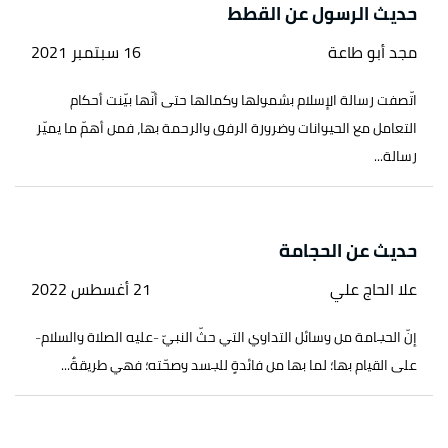
حديث الرسول عن القطط
مجد أبو طاعة
16 سبتمبر 2021
اتّصفت رسالة الإسلام بشمولها وكمالها حتى أنّها بيّنت أحكام
التعامل مع الحيوانات وضرورة الرفق والرحمة بها، فمن أهمّ ما يميّز
رسالة...
حديث عن الحجامة
علا الحاج علي
21 أغسطس 2022
إنّ الحجامة من وسائل التداوي التي حثّ النبيّ -عليه الصلاة والسلام-
على القيام بها؛ لما بها من فائدةٍ للجسد وصحّته؛ فهي طريقةٌ...