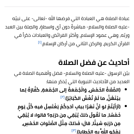
عبادة الصلاة هي العبادة التي فرضها الله -تعالى- على نبيّه
-عليه الصلاة والسلام- مباشرةً دون أي واسطةٍ، والصِلة بين العبد
وربّه، وهي عمود الإسلام، وأكثر الفرائض والعبادات ذكراً في
[١]
القرآن الكريم، والركن الثاني من أركان الإسلام.
أحاديث عن فضل الصلاة
بيّن الرسول -عليه الصلاة والسلام- فضل وأهمية الصلاة في
العديد من الأحاديث النبوية التي يُذكر منها:
(الصَّلَاةُ الخَمْسُ، وَالْجُمْعَةُ إلى الجُمْعَةِ، كَفَّارَةٌ لِما
[٢]
بيْنَهُنَّ، ما لَمْ تُغْشَ الكَبَائِرُ)
.
(أرَأَيْتُمْ لو أنَّ نَهَرًا ببابِ أحَدِكُمْ يَغْتَسِلُ فيه كُلَّ يَومٍ
خَمْسًا، ما تَقُولُ ذلكَ يُبْقِي مِن دَرَنِهِ؟ قالوا: لا يُبْقِي
مِن دَرَنِهِ شيئًا، قالَ: فَذلكَ مِثْلُ الصَّلَواتِ الخَمْسِ،
[٣]
يَمْحُو اللَّهُ به الخَطايا)
.