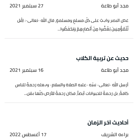
مجد أبو طاعة
27 سبتمبر 2021
غض البصر واجبٌ على كلّ مسلمٍ ومسلمةٍ، قال الله -تعالى-: (قُل
لِّلْمُؤْمِنِينَ يَغُضُّوا مِنْ أَبْصَارِهِمْ وَيَحْفَظُوا...
حديث عن تربية الكلاب
مجد أبو طاعة
16 سبتمبر 2021
أرسل الله -تعالى- نبيّه -عليه الصلاة والسلام- وجعله رحمةً للناس
كافةً، بل رحمةً للحيوانات أيضاً، فكان رحمةً للأرض كلّها بمَن...
أحاديث آخر الزمان
براءه الشريف
17 أغسطس 2022