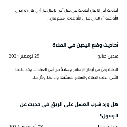
أحاديث آخر الزمان أحاديث في فتن آخر الزمان عن أبي هريرة رضي
الله عنه أن النبي صلى الله عليه وسلم قال:...
أحاديث وضع اليدين في الصلاة
هديل صالح
25 نوفمبر 2021
الصّلاة ركنٌ من أركان الإسلام، وعبادةٌ من أجلّ العبادات، وقد علّمنا
النَبيّ -عليه الصلاة والسلام- كيفيّتها وآدابها، وكُلّ ما...
هل ورد شرب العسل على الريق في حديث عن
الرسول؟
علا الحاج علي
08 أغسطس 2022