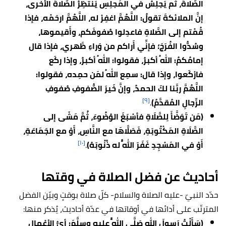
الصَّلاةَ، ثُم يَجلِسُ في المَجلِسِ يَنتظِرُ الصَّلاةَ الأخرى،
إنَّ الملائكةَ تقولُ: اللَّهُمَّ اغفِرْ له، اللَّهُمَّ ارحَمْه، فإذا
قُمْتم إلى الصَّلاةِ فاعدِلوا صُفوفَكم، وأَقيموها،
وسُدُّوا الفُرَجَ؛ فإنِّي أَراكم من وَراءِ ظَهري، فإذا قال
إمامُكمُ: اللهُ أكبرُ، فقولوا: اللهُ أكبرُ، وإذا ركَع
فارْكَعوا، وإذا قال: سمِع اللهُ لمَن حمِده، فقولوا:
اللَّهُمَّ ربَّنا لكَ الحمدُ، وإنَّ خَيرَ الصُّفوفِ صُفوفِ
[٩]
الرِّجالِ المُقدَّمُ)
.
(مَن تَوَضَّأَ لِلصَّلَاةِ فأسْبَغَ الوُضُوءَ، ثُمَّ مَشَى إلى
الصَّلَاةِ المَكْتُوبَةِ، فَصَلَّاهَا مع النَّاسِ، أَوْ مع الجَمَاعَةِ،
[١٠]
أَوْ في المَسْجِدِ غَفَرَ اللَّهُ له ذُنُوبَهُ)
.
أحاديث عن فضل الصلاة في وقتها
حدّد النبيّ -عليه الصلاة والسلام- كلّ صلاة بوقتٍ وبيّن الفضل
المترتّب على أدائها في أوقاتها في عدّة أحاديث، يُذكر منها:
(سَأَلْتُ رَسولَ اللهِ صَلَّى اللَّهُ عليه وسلَّمَ: أيُّ الأعْمالِ