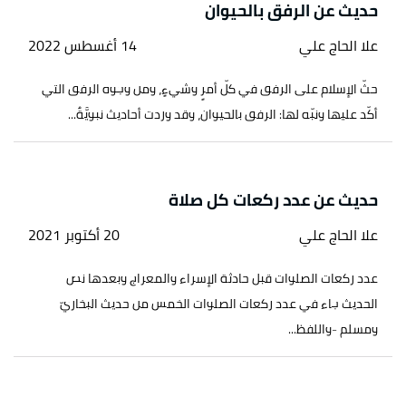
حديث عن الرفق بالحيوان
علا الحاج علي
14 أغسطس 2022
حثّ الإسلام على الرفق في كلّ أمرٍ وشيءٍ، ومن وجوه الرفق التي
أكّد عليها ونبّه لها: الرفق بالحيوان، وقد وردت أحاديث نبويَّةٌ...
حديث عن عدد ركعات كل صلاة
علا الحاج علي
20 أكتوبر 2021
عدد ركعات الصلوات قبل حادثة الإسراء والمعراج وبعدها نص
الحديث جاء في عدد ركعات الصلوات الخمس من حديث البخاريّ
ومسلم -واللفظ...