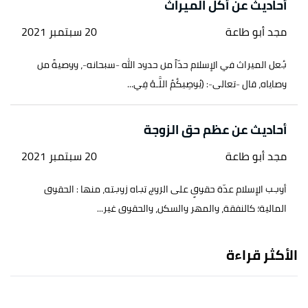
أحاديث عن أكل الميراث
مجد أبو طاعة
20 سبتمبر 2021
جُعل الميراث في الإسلام حدّاً من حدود الله -سبحانه-، ووصيةً من
وصاياه، قال -تعالى-: (يُوصِيكُمُ اللَّـهُ فِي...
أحاديث عن عظم حق الزوجة
مجد أبو طاعة
20 سبتمبر 2021
أوجب الإسلام عدّة حقوقٍ على الزوج تجاه زوجته، منها : الحقوق
المالية؛ كالنفقة، والمهر والسكن، والحقوق غير...
الأكثر قراءة