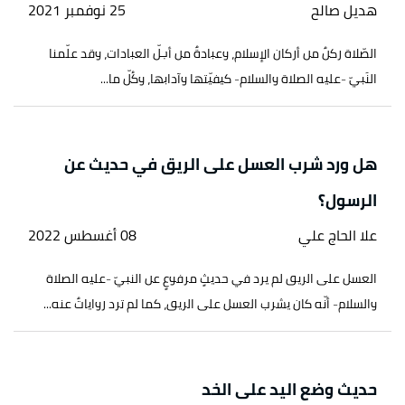
هديل صالح
25 نوفمبر 2021
الصّلاة ركنٌ من أركان الإسلام، وعبادةٌ من أجلّ العبادات، وقد علّمنا
النَبيّ -عليه الصلاة والسلام- كيفيّتها وآدابها، وكُلّ ما...
هل ورد شرب العسل على الريق في حديث عن
الرسول؟
علا الحاج علي
08 أغسطس 2022
العسل على الريق لم يرد في حديثٍ مرفوعٍ عن النبيّ -عليه الصلاة
والسلام- أنّه كان يشرب العسل على الريق، كما لم ترد رواياتٌ عنه...
حديث وضع اليد على الخد