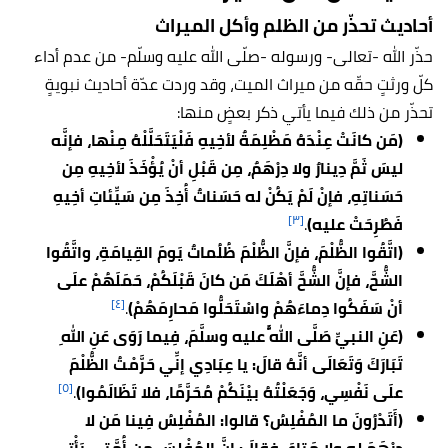
أحاديث تحذّر من الظلم وأكل الميراث
حذّر الله -تعالى- ورسوله -صلّى الله عليه وسلّم- من عدم أداء
كلّ ورثتٍ حقّه من ميراث الميت، وقد وردت عدّة أحاديث نبويةٍ
تحذّر من ذلك فيما يأتي ذكر بعضٍ منها:
(مَن كانَتْ عِنْدَهُ مَظْلِمَةٌ لأخِيهِ فَلْيَتَحَلَّلْهُ مِنْها، فإنَّه
ليسَ ثَمَّ دِينارٌ ولا دِرْهَمٌ، مِن قَبْلِ أنْ يُؤْخَذَ لأخِيهِ مِن
حَسَناتِهِ، فإنْ لَمْ يَكُنْ له حَسَناتٌ أُخِذَ مِن سَيِّئاتِ أخِيهِ
[٣]
فَطُرِحَتْ عليه)
.
(اتَّقُوا الظُّلْمَ، فإنَّ الظُّلْمَ ظُلُماتٌ يَومَ القِيامَةِ، واتَّقُوا
الشُّحَّ، فإنَّ الشُّحَّ أهْلَكَ مَن كانَ قَبْلَكُمْ، حَمَلَهُمْ علَى
[٤]
أنْ سَفَكُوا دِماءَهُمْ واسْتَحَلُّوا مَحارِمَهُمْ)
.
(عَنِ النبيِّ صَلَّى اللَّهُ عليه وسلَّمَ، فِيما رَوَى عَنِ اللهِ
تَبَارَكَ وَتَعَالَى أنَّهُ قالَ: يا عِبَادِي إنِّي حَرَّمْتُ الظُّلْمَ
[٥]
علَى نَفْسِي، وَجَعَلْتُهُ بيْنَكُمْ مُحَرَّمًا، فلا تَظَالَمُوا)
.
(أَتَدْرُونَ ما المُفْلِسُ؟ قالوا: المُفْلِسُ فِينا مَن لا