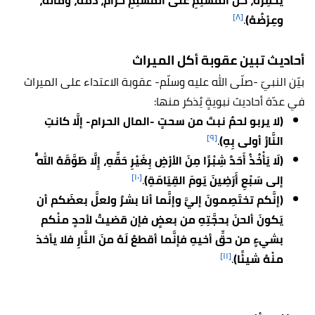
يَحْقِرُهُ، كُلُّ المُسْلِمِ علَى المُسْلِمِ حَرامٌ، دَمُهُ، ومالُهُ،
[٨]
وعِرْضُهُ)
.
أحاديث تبين عقوبة أكل الميراث
بيّن النبيّ -صلّى الله عليه وسلّم- عقوبة الاعتداء على الميراث
في عدّة أحاديث نبويةٍ يُذكر منها:
(لا يربو لحمٌ نبتَ من سحتٍ -المال الحرام- إلَّا كانتِ
[٩]
النَّارُ أولى بِهِ)
.
(لَا يَأْخُذُ أَحَدٌ شِبْرًا مِنَ الأرْضِ بِغَيْرِ حَقِّهِ، إِلَّا طَوَّقَهُ اللَّهُ
[١٠]
إلى سَبْعِ أَرَضِينَ يَومَ القِيَامَةِ)
.
(إنَّكم تختَصِمونَ إليَّ وإنَّما أنا بشرٌ ولعلَّ بعضَكم أن
يَكونَ ألحنَ بحجَّتِهِ من بعضٍ فإن قضيتُ لأحدٍ منْكم
بشيءٍ من حقِّ أخيهِ فإنَّما أقطعُ لَهُ منَ النَّارِ فلا يأخذ
[١١]
منْهُ شيئًا)
.