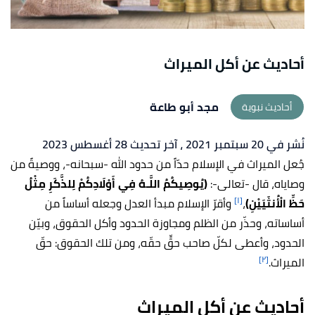
أحاديث عن أكل الميراث
مجد أبو طاعة
أحاديث نبوية
نُشر في 20 سبتمبر 2021
، آخر تحديث 28 أغسطس 2023
جُعل الميراث في الإسلام حدّاً من حدود الله -سبحانه-، ووصيةً من
وصاياه، قال -تعالى-:
(يُوصِيكُمُ اللَّـهُ فِي أَوْلَادِكُمْ لِلذَّكَرِ مِثْلُ
[١]
حَظِّ الْأُنثَيَيْنِ)
،
وأقرّ الإسلام مبدأ العدل وجعله أساساً من
أساساته، وحذّر من الظلم ومجاوزة الحدود وأكل الحقوق، وبيّن
الحدود، وأعطى لكلّ صاحب حقٍّ حقّه، ومن تلك الحقوق: حقّ
[٢]
الميراث.
أحاديث عن أكل الميراث