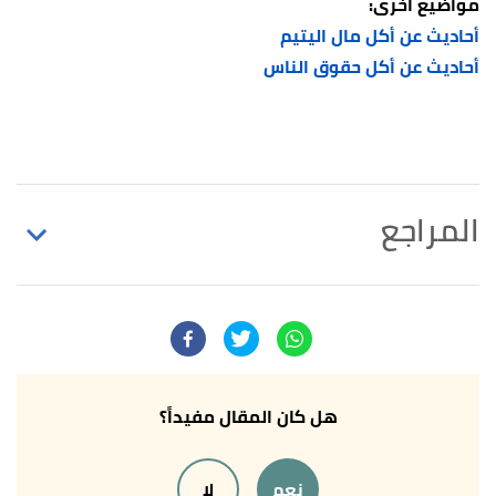
مواضيع أخرى:
أحاديث عن أكل مال اليتيم
أحاديث عن أكل حقوق الناس
المراجع
↑
سورة النساء، آية:11
↑
محمد عبدالعاطي محمد عطية (26/3/2016)،
"مخالفات ووعيد آكل الميراث"
،
الألوكة
، اطّلع عليه بتاريخ
15/9/2021. بتصرّف.
هل كان المقال مفيداً؟
↑
رواه البخاري، في صحيح البخاري، عن أبي هريرة،
نعم
لا
الصفحة أو الرقم:6534، صحيح.