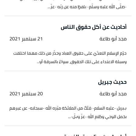
↑
-صلّى الله عليه وسلّم- بلفظٍ منه عن ربّه -عزّ...
رواه مسلم، في صحيح مسلم، عن أبي هريرة، الصفحة
أو الرقم:1611، صحيح.
أحاديث عن أكل حقوق الناس
↑
رواه الألباني، في صحيح الترمذي، عن أم سلمة أم
المؤمنين، الصفحة أو الرقم:1339، صحيح.
مجد أبو طاعة
21 سبتمبر 2021
حرّم الإسلام التعدّي على حقوق العباد وحذّر من ذلك مهما اختلفت
وسيلة الاعتداء على تلك الحقوق، سواءً بالسرقة أو...
حديث جبريل
مجد أبو طاعة
20 سبتمبر 2021
جبريل -عليه السلام- مَلَكٌ من الملائكة ميّزه الله -سبحانه- عن غيرهم
بحَمل الوحي وكلام الله -عزّ وجلّ-...