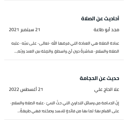
أحاديث عن الصلاة
مجد أبو طاعة
21 سبتمبر 2021
عبادة الصلاة هي العبادة التي فرضها الله -تعالى- على نبيّه -عليه
الصلاة والسلام- مباشرةً دون أي واسطةٍ، والصِلة بين العبد وربّه،...
حديث عن الحجامة
علا الحاج علي
21 أغسطس 2022
إنّ الحجامة من وسائل التداوي التي حثّ النبيّ -عليه الصلاة والسلام-
على القيام بها؛ لما بها من فائدةٍ للجسد وصحّته؛ فهي طريقةٌ...