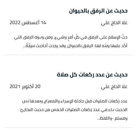
حديث عن الرفق بالحيوان
علا الحاج علي
14 أغسطس 2022
حثّ الإسلام على الرفق في كلّ أمرٍ وشيءٍ، ومن وجوه الرفق التي
أكّد عليها ونبّه لها: الرفق بالحيوان، وقد وردت أحاديث نبويَّةٌ...
حديث عن عدد ركعات كل صلاة
علا الحاج علي
20 أكتوبر 2021
عدد ركعات الصلوات قبل حادثة الإسراء والمعراج وبعدها نص
الحديث جاء في عدد ركعات الصلوات الخمس من حديث البخاريّ
ومسلم -واللفظ...