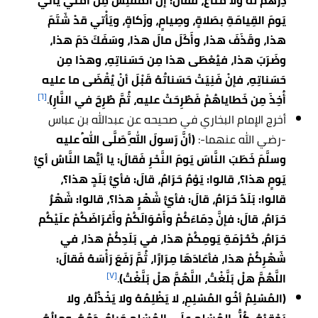
دِرْهَمَ له ولا مَتاعَ، فقالَ: إنَّ المُفْلِسَ مِن أُمَّتي يَأْتي
يَومَ القِيامَةِ بصَلاةٍ، وصِيامٍ، وزَكاةٍ، ويَأْتي قدْ شَتَمَ
هذا، وقَذَفَ هذا، وأَكَلَ مالَ هذا، وسَفَكَ دَمَ هذا،
وضَرَبَ هذا، فيُعْطَى هذا مِن حَسَناتِهِ، وهذا مِن
حَسَناتِهِ، فإنْ فَنِيَتْ حَسَناتُهُ قَبْلَ أنْ يُقْضَى ما عليه
[٦]
أُخِذَ مِن خَطاياهُمْ فَطُرِحَتْ عليه، ثُمَّ طُرِحَ في النَّارِ)
.
أخرج الإمام البخاري في صحيحه عن عبدالله بن عباس
-رضي الله عنهما-:
(أنَّ رَسولَ اللَّهِ صَلَّى اللهُ عليه
وسلَّمَ خَطَبَ النَّاسَ يَومَ النَّحْرِ فَقالَ: يا أيُّها النَّاسُ أيُّ
يَومٍ هذا؟، قالوا: يَوْمٌ حَرَامٌ، قالَ: فأيُّ بَلَدٍ هذا؟،
قالوا: بَلَدٌ حَرَامٌ، قالَ: فأيُّ شَهْرٍ هذا؟، قالوا: شَهْرٌ
حَرَامٌ، قالَ: فإنَّ دِمَاءَكُمْ وأَمْوَالَكُمْ وأَعْرَاضَكُمْ علَيْكُم
حَرَامٌ، كَحُرْمَةِ يَومِكُمْ هذا، في بَلَدِكُمْ هذا، في
شَهْرِكُمْ هذا، فأعَادَهَا مِرَارًا، ثُمَّ رَفَعَ رَأْسَهُ فَقالَ:
[٧]
اللَّهُمَّ هلْ بَلَّغْتُ، اللَّهُمَّ هلْ بَلَّغْتُ)
.
(المُسْلِمُ أخُو المُسْلِمِ، لا يَظْلِمُهُ ولا يَخْذُلُهُ، ولا