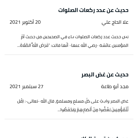
حديث عن عدد ركعات الصلوات
علا الحاج علي
20 أكتوبر 2021
نص حديث عدد ركعات الصلوات جاء في الصحيحين من حديث أمّ
المؤمنين عائشة -رضي الله عنها- أنّها قالت: "فَرَضَ اللَّهُ الصَّلَاةَ...
حديث عن غض البصر
مجد أبو طاعة
27 سبتمبر 2021
غض البصر واجبٌ على كلّ مسلمٍ ومسلمةٍ، قال الله -تعالى-: (قُل
لِّلْمُؤْمِنِينَ يَغُضُّوا مِنْ أَبْصَارِهِمْ وَيَحْفَظُوا...