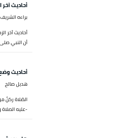
أحاديث آخر ا
براءه الشريف
أحاديث آخر ال
أن النبي صلى ا
أحاديث وضع 
هديل صالح
الصّلاة ركنٌ من
-عليه الصلاة وا