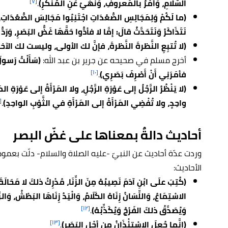
[٧]
السَّلَامِ، وَأَمْرٌ بالمَعروفِ، وَنَهْيٌ عَنِ المُنْكَرِ)
.
(ما لَكُمْ وَلِمَجَالِسِ الصُّعُدَاتِ اجْتَنِبُوا مَجَالِسَ الصُّعُدَاتِ، فَ
نَتَذَاكَرُ وَنَتَحَدَّثُ قالَ: إمَّا لا فأدُّوا حَقَّهَا غَضُّ البَصَرِ، وَرَدُّ
(لا تُتبِعِ النَّظرةَ النَّظرةَ، فإنَّ لك الأولى، وليست لك الآخر
أخرج مسلم في صحيحه عن جرير بن عبد الله:
(سَأَلْتُ رَسولَ
[١٠]
فأمَرَنِي أَنْ أَصْرِفَ بَصَرِي)
.
(لا يَنْظُرُ الرَّجُلُ إلى عَوْرَةِ الرَّجُلِ، ولا المَرْأَةُ إلى عَوْرَةِ 
١١]
واحِدٍ، ولا تُفْضِي المَرْأَةُ إلى المَرْأَةِ في الثَّوْبِ الواحِدِ)
.
أحاديث دالةٌ بمعناها على غضّ البصر
وردت عدّة أحاديث عن النبيّ -عليه الصلاة والسلام- دلّت بعموم
الأحاديث:
(كُتِبَ علَى ابْنِ آدَمَ نَصِيبُهُ مِنَ الزِّنَا، مُدْرِكٌ ذلكَ لا مَحَالَةَ، ف
الاسْتِمَاعُ، وَاللِّسَانُ زِنَاهُ الكَلَامُ، وَالْيَدُ زِنَاهَا البَطْشُ، وَا
[١٢]
وَيُصَدِّقُ ذلكَ الفَرْجُ وَيُكَذِّبُهُ)
.
[١٣]
(إنَّما جُعِلَ الِاسْتِئْذَانُ مِن أجْلِ البَصَرِ)
.