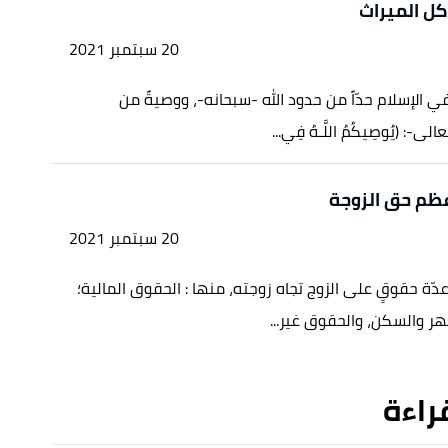
كل الميراث
20 سبتمبر 2021
ي الإسلام حدّاً من حدود الله -سبحانه-، ووصيةً من
ى-: (يُوصِيكُمُ اللَّـهُ فِي...
عظم حق الزوجة
20 سبتمبر 2021
دّة حقوقٍ على الزوج تجاه زوجته، منها : الحقوق المالية؛
هر والسكن، والحقوق غير...
قراءة