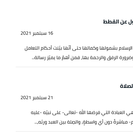
ل عن القطط
16 سبتمبر 2021
الإسلام بشمولها وكمالها حتى أنّها بيّنت أحكام التعامل
ضرورة الرفق والرحمة بها، فمن أهمّ ما يميّز رسالة...
لصلاة
21 سبتمبر 2021
هي العبادة التي فرضها الله -تعالى- على نبيّه -عليه
- مباشرةً دون أي واسطةٍ، والصِلة بين العبد وربّه،...