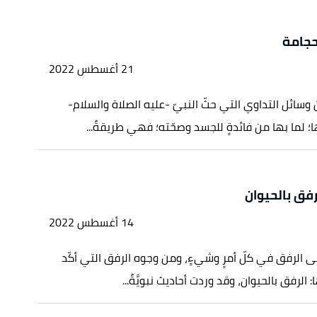
حجامة
21 أغسطس 2022
 وسائل التداوي التي حثّ النبيّ -عليه الصلاة والسلام-
؛ لما بها من فائدةٍ للجسد وصحّته؛ فهي طريقةٌ...
فق بالحيوان
14 أغسطس 2022
لى الرفق في كلّ أمرٍ وشيءٍ، ومن وجوه الرفق التي أكّد
: الرفق بالحيوان، وقد وردت أحاديث نبويَّةٌ...