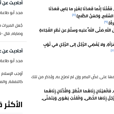
أحاديث عن أ
قُلْنَا إنَّما قَعَدْنَا لِغَيْرِ ما بَاسٍ قَعَدْنَا
مجد أبو طاعة
[٨]
 السَّلَامِ، وَحُسْنُ الكَلَامِ)
.
[٩]
ةُ)
.
جُعل الميراث ف
 اللهِ صَلَّى اللَّهُ عليه وسلَّمَ عن نَظَرِ الفُجَاءَةِ
وصاياه، قال -تعال
المَرْأَةِ، ولا يُفْضِي الرَّجُلُ إلى الرَّجُلِ في ثَوْبٍ
أحاديث عن 
[
مجد أبو طاعة
أوجب الإسلام ع
ها على غضّ البصر وإن لم تصرّح به، ويُذكر من تلك
كالنفقة، والم
َالْعَيْنَانِ زِنَاهُما النَّظَرُ، وَالأُذُنَانِ زِنَاهُما
لرِّجْلُ زِنَاهَا الخُطَى، وَالْقَلْبُ يَهْوَى وَيَتَمَنَّى،
الأكثر 