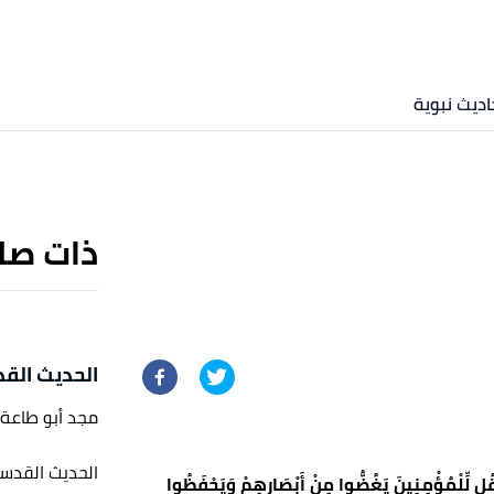
اديث نبوية
ذات صل
الحديث القد
مجد أبو طاعة
الحديث القدسي
ُل لِّلْمُؤْمِنِينَ يَغُضُّوا مِنْ أَبْصَارِهِمْ وَيَحْفَظُوا