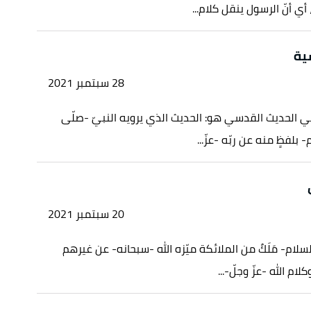
، أي أنّ الرسول ينقل كلام...
ية
28 سبتمبر 2021
 الحديث القدسي هو: الحديث الذي يرويه النبيّ -صلّى
- بلفظٍ منه عن ربّه -عزّ...
20 سبتمبر 2021
سلام- مَلَكٌ من الملائكة ميّزه الله -سبحانه- عن غيرهم
ام الله -عزّ وجلّ-...