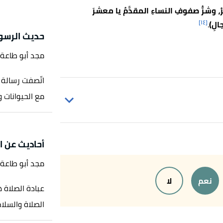
رُ، وشرُّ صفوفِ النساءِ المقدَّمُ يا معشرَ
[١٤]
الِ)
.
حديث الرسو
مجد أبو طاعة
اتّصفت رسالة 
مع الحيوانات و
أحاديث عن ا
مجد أبو طاعة
نعم
لا
عبادة الصلاة 
الصلاة والسلام