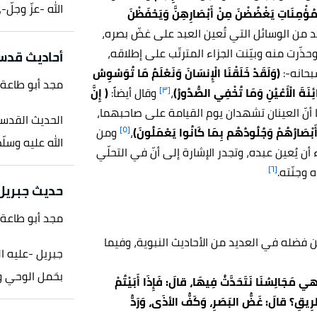
الله -عزّ وجلّ-
لْمُؤْمِنَاتِ يَغْضُضْنَ مِنْ أَبْصَارِهِنَّ وَيَحْفَظْنَ
 من الوسائل التي تُعين العبد على غضّ بصره،
رت منه وبيّنت الجزاء المترتّب على إطلاقه،
أحاديث قدس
بحانه-:
(وَلَقَدْ خَلَقْنَا الْإِنسَانَ وَنَعْلَمُ مَا تُوَسْوِسُ
مجد أبو طاعة
[٣]
ئِنَةَ الْأَعْيُنِ وَمَا تُخْفِي الصُّدُورُ)
،
وقال أيضاً:
( إِنَّ
أنّ العينان تشهدان يوم القيامة على صاحبهما،
الحديث القدسي
[٥]
َبْصَارُهُمْ وَجُلُودُهُم بِمَا كَانُوا يَعْمَلُونَ)
،
ومن
الله عليه وسلّم
 أن يُعين عبده، وتجدر الإشارة إلى أنّ في التحلّي
[٦]
 وجنّته.
حديث جبريل
مجد أبو طاعة
ّن فضله في العديد من الأحاديث النبوية، وفيما
جبريل -عليه ال
بحَمل الوحي وكل
ي مَجَالِسُنَا نَتَحَدَّثُ فِيهَا، قالَ: فَإِذَا أَبَيْتُمْ
رِيقِ؟ قالَ: غَضُّ البَصَرِ، وَكَفُّ الأذَى، وَرَدُّ