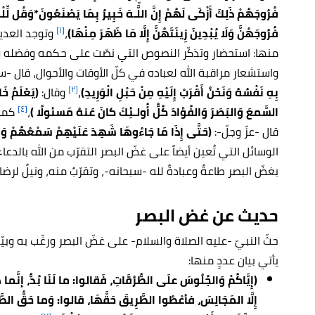
فُرُوجَهُمْ ذَلِكَ أَزْكَى لَهُمْ إِنَّ اللَّـهَ خَبِيرٌ بِمَا يَصْنَعُونَ*وَقُل لِّ
[١]
فُرُوجَهُنَّ وَلَا يُبْدِينَ زِينَتَهُنَّ إِلَّا مَا ظَهَرَ مِنْهَا)
،
وتوجد العديد
منها: استحضار وتذكّر النصوص التي نصّت على حكمه وفضله وحذّ
واستشعار مراقبة الله لعباده في كلّ الأوقات والأحوال، قال -س
[٢]
بِهِ نَفْسُهُ وَنَحْنُ أَقْرَبُ إِلَيْهِ مِنْ حَبْلِ الْوَرِيدِ)
،
وقال:
(يَعْلَمُ خَا
[٤]
السَّمعَ وَالبَصَرَ وَالفُؤادَ كُلُّ أُولـئِكَ كانَ عَنهُ مَسئولًا )
،
كما 
قال -عزّ وجلّ-:
(حَتَّى إِذَا مَا جَاءُوهَا شَهِدَ عَلَيْهِمْ سَمْعُهُمْ وَأ
الوسائل التي تُعين أيضاً على غضّ البصر التقرّب من الله بالدعاء
بغضّ البصر طاعةٌ وعبادةٌ لله -سبحانه-، وتقرّبٌ منه، ونيلٌ لرضاه
حديث عن غض البصر
حثّ النبيّ -عليه الصلاة والسلام- على غضّ البصر ورغّب به وبي
يأتي بيان عددٍ منها:
(إِيَّاكُمْ وَالجُلُوسَ علَى الطُّرُقَاتِ، فَقالوا: ما لَنَا بُدٌّ، إنَّما ه
إِلَّا المَجَالِسَ، فأعْطُوا الطَّرِيقَ حَقَّهَا، قالوا: وَما حَقُّ الطَّ