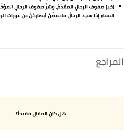
(خيرُ صفوفِ الرجالِ المقَدَّمُ، وشرُّ صفوفِ الرجالِ المؤخَّ
النساءِ إذا سجد الرجالُ فاخفِضْنَ أبصارَكنَّ عن عوراتِ الرج
المراجع
↑
سورة النور، آية:30-31
↑
سورة ق، آية:16
↑
سورة غافر، آية:19
هل كان المقال مفيداً؟
↑
سورة الإسراء، آية:36
↑
سورة فصلت، آية:20