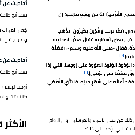
أحاديث عن أ
ى اللَّهِ خيرًا لهُ من زوجَةٍ صالِحةٍ؛ إن
مجد أبو طاعة
جُعل الميراث ف
 قال:
(لمَّا نزلت وَالَّذِينَ يَكْنِزُونَ الذَّهَبَ
سلَّمَ- في بعضِ أسفارِهِ؛ فقالَ بعضُ أصحابِهِ:
وصاياه، قال -تعال
َّخذَهُ، فقالَ -صلى الله عليه وسلم-: أفضلُهُ
[٥]
انِه)
.
أحاديث عن 
: الوَدُودُ الوَلودُ العؤودُ على زوجِها، التي إذا
مجد أبو طاعة
[٦]
ذُوقُ غَمْضًا حتى تَرْضَى)
.
؛ فقد أَعانَه على شَطْرِ دينِه، فليَتَّقِ اللهَ في
أوجب الإسلام ع
كالنفقة، والم
الأكثر 
 ذلك من سنن الأنبياء والمرسلين، وأنّ الزواج
ديث التي تؤكد على ذلك: