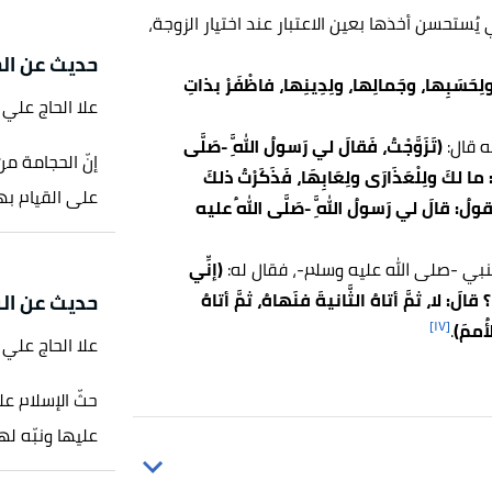
يُستحسن أخذها بعين الاعتبار عند اختيار الزوجة،
حديث عن ال
ولِحَسَبِها، وجَمالِها، ولِدِينِها، فاظْفَرْ بذاتِ
علا الحاج علي
ه قال:
(تَزَوَّجْتُ، فَقالَ لي رَسولُ اللَّهِ -صَلَّى
إنّ الحجامة من
َ: ما لكَ ولِلْعَذَارَى ولِعَابِهَا، فَذَكَرْتُ ذلكَ
على القيام بها
هِ يقولُ: قالَ لي رَسولُ اللَّهِ -صَلَّى اللهُ عليه
لنبي -صلى الله عليه وسلم-، فقال له:
(إنِّي
َ: لا، ثمَّ أتاهُ الثَّانيةَ فنَهاهُ، ثمَّ أتاهُ
حديث عن الر
[١٧]
أُممَ)
.
علا الحاج علي
حثّ الإسلام ع
عليها ونبّه لها