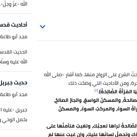
الله -عزّ وجلّ-
أحاديث قدس
مجد أبو طاعة
الحديث القدسي
الله عليه وسلّم
ثّ الشرع على الزواج منها، كما أشار -صلى الله
حديث جبريل
آخرة، ومن الأحاديث التي وضحّت ذلك:
[١]
ْيَا المَرْأَةُ الصَّالِحَةُ)
.
مجد أبو طاعة
صالحةُ، والمسكنُ الواسعُ، والجارُ الصالحُ،
مرأةُ السوءُ، والمركبُ السوءُ، والمسكنُ
جبريل -عليه ال
بحَمل الوحي وكل
ُ الصَّالحةُ تراها تعجبُك، وتغيبُ فتأمنُها على
سوءُك وتحملُ لسانَها عليك، وإن غبت عنها لم