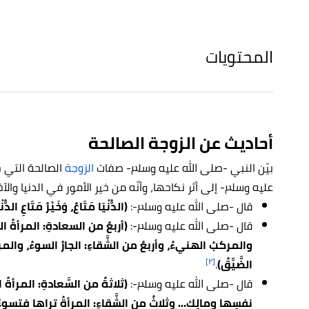
المحتويات
أحاديث عن الزوجة الصالحة
بيّن النبي -صلى الله عليه وسلم- صفات
الزوجة
الصالحة التي ح
عليه وسلم- إلى أثر نكاحها، وأنّه من خير الأمور في الدنيا وال
قال -صلى الله عليه وسلم-:
(الدُّنْيَا مَتَاعٌ، وَخَيْرُ مَتَاعِ الدُّن
قال -صلى الله عليه وسلم-:
(أربعٌ من السعادةِ: المرأةُ ال
والمركبُ الهنيءُ، وأربعٌ من الشَّقاءِ: الجارُ السوءُ، وال
[٢]
الضَّيِّقُ)
.
قال -صلى الله عليه وسلم-:
(ثلاثةٌ من السَّعادةِ: المرأة
نفسِها ومالِك... وثلاثٌ من الشَّقاءِ: المرأةُ تراها فت