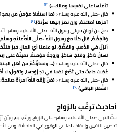
[٣]
تأمَنْها على نفسِها ومالِك...)
.
قال -صلى الله عليه وسلم-:
(ما استفَادَ مؤمنٌ من بعدِ تقوَ
[٤]
أمرَها أطاعَتهُ، وإن نظرَ إليها سرَّتهُ)
.
صحّ عن ثوبان مولى رسول الله -صلى الله عليه وسلم- أنّه
وَالْفِضَّةَ، قالَ كنَّا معَ رسول اللَّه -صلَّى اللَّهُ عليْهِ و
أنزلَ في الذَّهبِ والفضَّةِ، لو علمنا أيُّ المالِ خيرٌ فنت
لسانٌ ذاكرٌ، وقلبٌ شاكرٌ، وزوجةٌ مؤمنةٌ، تعينُهُ على إيم
قال -صلى الله عليه وسلم-:
(... ونِساؤُكُمْ من أهلِ الجنةِ
غَضِبَ جاءتْ حتى تَضَعَ يَدَها في يَدِ زَوْجِها، وتقولُ: لا أَ
قال -صلى الله عليه وسلم-:
(مَنْ رَزَقَه اللهُ امرأةً صالحةً
[٧]
الشَّطرِ الباقي)
.
أحاديث ترغّب بالزواج
حثّ النبي -صلى الله عليه وسلم- على الزواج ورغّب به، وبيّن أنّ
تحصين للنفس وإعفاف لها عن الوقوع في الفاحشة، ومن الأحا