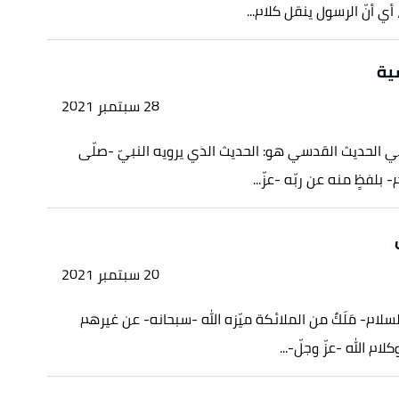
، أي أنّ الرسول ينقل كلام...
ية
28 سبتمبر 2021
 الحديث القدسي هو: الحديث الذي يرويه النبيّ -صلّى
- بلفظٍ منه عن ربّه -عزّ...
20 سبتمبر 2021
سلام- مَلَكٌ من الملائكة ميّزه الله -سبحانه- عن غيرهم
ام الله -عزّ وجلّ-...