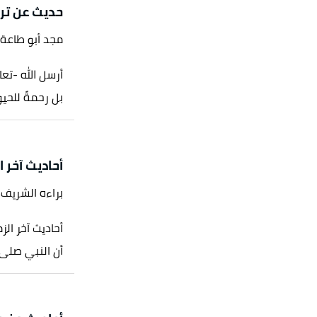
حديث عن ترب
مجد أبو طاعة
أرسل الله -تعا
بل رحمةً للحيوا
أحاديث آخر ا
براءه الشريف
أحاديث آخر ال
أن النبي صلى ا