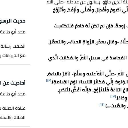
ثة الذين جاؤوا يسألون عن عبادته -صلى الله
ِنِّي أصُومُ وأُفْطِرُ، وأُصَلِّي وأَرْقُدُ، وأَتَزَوَّجُ
حديث الرسو
زوجةً، فإن لم يَكن لَهُ خادمٌ فليَكتسِبْ
مجد أبو طاعة
َّاءُ -وقال بعضُ الرُّواةِ الحياءُ-، والتعطُّرُ،
اتّصفت رسالة 
مع الحيوانات و
: المُجاهدُ في سبيلِ اللَّهِ، والمُكاتِبُ الَّذي
للهِ -صلَّى اللهُ عليه وسلَّمَ- يَأمُرُ بِالباءةِ،
[١٢]
لوَلودَ؛ إنِّي مُكاثِرٌ الأنبياءَ يَوْمَ القِيامةِ)
.
أحاديث عن ا
َ البَاءَةَ فَلْيَتَزَوَّجْ، فإنَّه أغَضُّ لِلْبَصَرِ،
مجد أبو طاعة
[١٣]
ِجَاءٌ)
.
[١٤]
 والطِّيبُ...)
.
عبادة الصلاة 
الصلاة والسلام