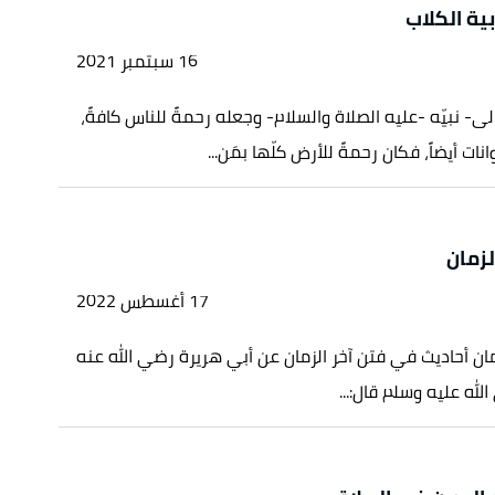
ية الكلاب
16 سبتمبر 2021
لى- نبيّه -عليه الصلاة والسلام- وجعله رحمةً للناس كافةً،
نات أيضاً، فكان رحمةً للأرض كلّها بمَن...
لزمان
17 أغسطس 2022
زمان أحاديث في فتن آخر الزمان عن أبي هريرة رضي الله عنه
لله عليه وسلم قال:...