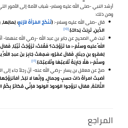
أرشد النبي -صلى الله عليه وسلم- شباب الأمة إلى الأمور التي 
ومن ذلك:
قال -صلى الله عليه وسلم-:
(
تُنْكَحُ المَرْأَةُ لأرْبَعٍ
: لِمالِها، 
[١٥]
الدِّينِ، تَرِبَتْ يَداكَ)
.
ثبت في الصحيح عن جابر بن عبد الله -رضي الله عنهما- أنّ
اللهُ عليه وسلَّمَ-: ما تَزَوَّجْتَ؟ فَقُلتُ: تَزَوَّجْتُ ثَيِّبًا، فَقال
لِعَمْرِو بنِ دِينَارٍ، فَقالَ عَمْرٌو: سَمِعْتُ جَابِرَ بنَ عبدِ اللَّ
[١٦]
وسلَّمَ-: هَلَّا جَارِيَةً تُلَاعِبُهَا وتُلَاعِبُكَ)
.
صحّ عن معقل بن يسار -رضي الله عنه- أنّ رجلاً جاء إلى ا
أصَبتُ امرأةً ذاتَ حسبٍ وجمالٍ، وإنَّها لا تلِدُ، أفأتزوَّجُها؟ قال
الثَّالثةَ، فقالَ: تزوَّجوا الوَدودَ الولودَ فإنِّي مُكاثرٌ بِكُمُ ال
المراجع