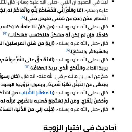
ثبت في الصحيح أنّ النبي -صلى الله عليه وسلم- قال للثلا
عليه وسلم-:
(مَا واللَّهِ إنِّي لَأَخْشَاكُمْ لِلَّهِ وأَتْقَاكُمْ له، لَك
[٨]
النِّسَاءَ، فمَن رَغِبَ عن سُنَّتي فليسَ مِنِّي)
.
قال -صلى الله عليه وسلم-:
(من كانَ لنا عاملًا فليَكتسب 
[٩]
خادمًا، فإن لم يَكن لَهُ مسْكنٌ فليَكتسب مَسْكنًا...)
.
قال -صلى الله عليه وسلم-:
(أربعٌ من سُنَنِ المرسلينَ: الحِن
[١٠]
والسِّوَاكُ، والنكاحُ)
.
قال -صلى الله عليه وسلم-:
(ثلاثةٌ حقٌّ على اللَّهِ عونُهُم
[١١]
يريدُ الأداءَ، والنَّاكحُ الَّذي يريدُ العفافَ)
.
صحّ عن أنس بن مالك -رضي الله عنه- أنّه قال:
(كان رسولُ ا
ويَنهَى عَنِ التَّبَتُّلِ نَهْيًا شَديدًا، ويقول: تَزَوَّجوا الوَدودَ ا
قال -صلى الله عليه وسلم-:
(
يا مَعْشَرَ الشَّبَابِ
؛
مَنِ اسْتَطَاع
وأَحْصَنُ لِلْفَرْجِ، ومَن لَمْ يَسْتَطِعْ فَعليه بالصَّوْمِ، فإنَّه له و
قال -صلى الله عليه وسلم-:
(حُبِّبَ إلي منَ الدُّنيا: النساءُ،
أحاديث في اختيار الزوجة