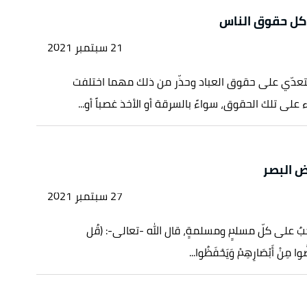
أكل حقوق الناس
21 سبتمبر 2021
التعدّي على حقوق العباد وحذّر من ذلك مهما اختلفت
 على تلك الحقوق، سواءً بالسرقة أو الأخذ غصباً أو...
 البصر
27 سبتمبر 2021
ٌ على كلّ مسلمٍ ومسلمةٍ، قال الله -تعالى-: (قُل
ضُّوا مِنْ أَبْصَارِهِمْ وَيَحْفَظُوا...