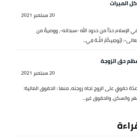
كل الميراث
20 سبتمبر 2021
ي الإسلام حدّاً من حدود الله -سبحانه-، ووصيةً من
ى-: (يُوصِيكُمُ اللَّـهُ فِي...
عظم حق الزوجة
20 سبتمبر 2021
دّة حقوقٍ على الزوج تجاه زوجته، منها : الحقوق المالية؛
هر والسكن، والحقوق غير...
قراءة