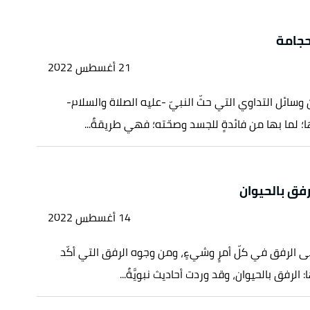
حجامة
21 أغسطس 2022
 وسائل التداوي التي حثّ النبيّ -عليه الصلاة والسلام-
؛ لما بها من فائدةٍ للجسد وصحّته؛ فهي طريقةٌ...
فق بالحيوان
14 أغسطس 2022
لى الرفق في كلّ أمرٍ وشيءٍ، ومن وجوه الرفق التي أكّد
: الرفق بالحيوان، وقد وردت أحاديث نبويَّةٌ...