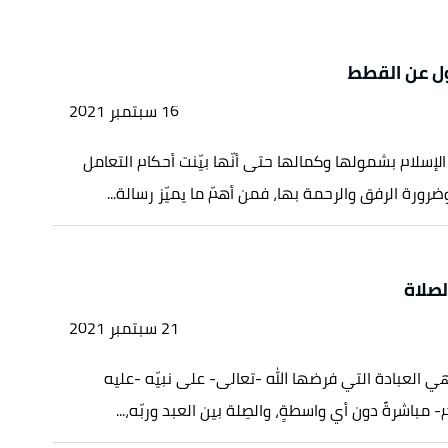
ل عن القطط
16 سبتمبر 2021
الإسلام بشمولها وكمالها حتى أنّها بيّنت أحكام التعامل
ضرورة الرفق والرحمة بها، فمن أهمّ ما يميّز رسالة...
لصلاة
21 سبتمبر 2021
هي العبادة التي فرضها الله -تعالى- على نبيّه -عليه
- مباشرةً دون أي واسطةٍ، والصِلة بين العبد وربّه،...