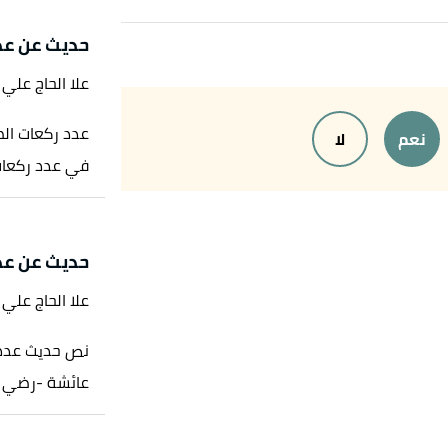
قم:1467 ، صحيح.
حديث عن عد
رقم:4032، صححه الألباني.
علا الحاج علي
رواه المنذري، في الترغيب والترهيب، عن سعد بن أبي وقاص، الصفحة أو الرقم:92، إسناده صحيح أو
عدد ركعات الص
نعم
لا
في عدد ركعات 
رواه ابن ماجه، في سنن ابن ماجه، عن أبي أمامة الباهلي، الصفحة أو الرقم:1857، قال الزرقاني حسن
حديث عن عد
الرقم:3094، صححه الألباني.
علا الحاج علي
:9139، صححه الألباني.
نص حديث عدد 
و الرقم:2718، صحيح الإسناد.
عائشة -رضي الله ع
قم:5063، صحيح.
م:2945، صححه الألباني.