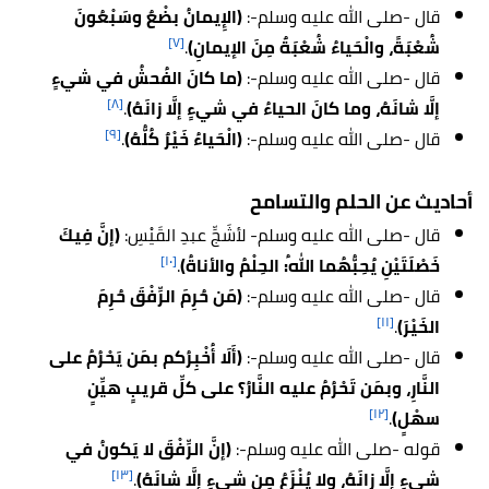
قال -صلى الله عليه وسلم-:
(الإِيمانُ بضْعٌ وسَبْعُونَ
[٧]
شُعْبَةً، والْحَياءُ شُعْبَةٌ مِنَ الإيمانِ)
.
قال -صلى الله عليه وسلم-:
(ما كانَ الفُحشُ في شيءٍ
[٨]
إلَّا شانَهُ، وما كانَ الحياءُ في شيءٍ إلَّا زانَهُ)
.
[٩]
قال -صلى الله عليه وسلم-:
(الْحَياءُ خَيْرٌ كُلُّهُ)
.
أحاديث عن الحلم والتسامح
قال -صلى الله عليه وسلم- لأشَجِّ عبدِ القَيْسِ:
(إنَّ فِيكَ
[١٠]
خَصْلَتَيْنِ يُحِبُّهُما اللهُ: الحِلْمُ والأناةُ)
.
قال -صلى الله عليه وسلم-:
(مَن حُرِمَ الرِّفْقَ حُرِمَ
[١١]
الخَيْرَ)
.
قال -صلى الله عليه وسلم-:
(أَلَا أُخْبِرُكم بمَن يَحْرُمُ على
النَّارِ، وبمَن تَحْرُمُ عليه النَّارُ؟ على كلِّ قريبٍ هيِّنٍ
[١٢]
سهْلٍ)
.
قوله -صلى الله عليه وسلم-:
(إنَّ الرِّفْقَ لا يَكونُ في
[١٣]
شيءٍ إلَّا زانَهُ، ولا يُنْزَعُ مِن شيءٍ إلَّا شانَهُ)
.