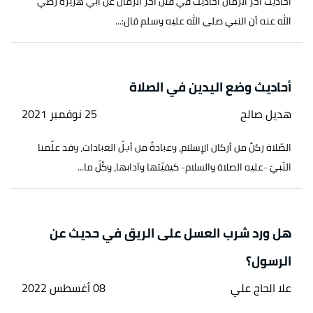
أحاديث آخر الزمان أحاديث في فتن آخر الزمان عن أبي هريرة رضي
الله عنه أن النبي صلى الله عليه وسلم قال:...
أحاديث وضع اليدين في الصلاة
هديل صالح
25 نوفمبر 2021
الصّلاة ركنٌ من أركان الإسلام، وعبادةٌ من أجلّ العبادات، وقد علّمنا
النَبيّ -عليه الصلاة والسلام- كيفيّتها وآدابها، وكُلّ ما...
هل ورد شرب العسل على الريق في حديث عن
الرسول؟
علا الحاج علي
08 أغسطس 2022