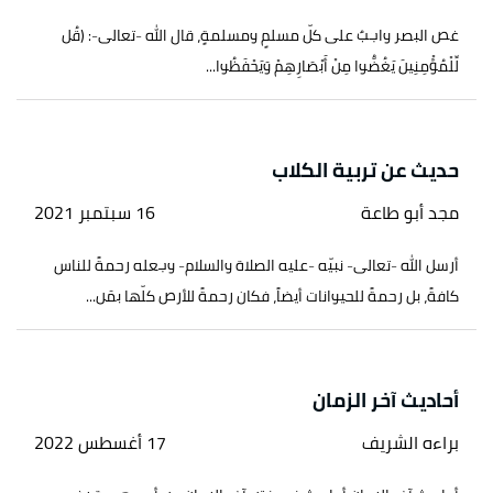
غض البصر واجبٌ على كلّ مسلمٍ ومسلمةٍ، قال الله -تعالى-: (قُل
لِّلْمُؤْمِنِينَ يَغُضُّوا مِنْ أَبْصَارِهِمْ وَيَحْفَظُوا...
حديث عن تربية الكلاب
مجد أبو طاعة
16 سبتمبر 2021
أرسل الله -تعالى- نبيّه -عليه الصلاة والسلام- وجعله رحمةً للناس
كافةً، بل رحمةً للحيوانات أيضاً، فكان رحمةً للأرض كلّها بمَن...
أحاديث آخر الزمان
براءه الشريف
17 أغسطس 2022