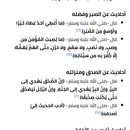
أحاديث عن الصبر وفضله
قال -صلى الله عليه وسلم-:
(ما أُعْطِيَ أحَدٌ عَطَاءً خَيْرًا
[١٤]
وأَوْسَعَ مِنَ الصَّبْرِ)
.
قال -صلى الله عليه وسلم-:
(ما يُصِيبُ المُؤْمِنَ مِن
وصَبٍ، ولا نَصَبٍ، ولا سَقَمٍ، ولا حَزَنٍ، حتَّى الهَمِّ يُهَمُّهُ؛
[١٥]
إلَّا كُفِّرَ به مِن سَيِّئاتِهِ)
.
أحاديث عن الصدق ومنزلته
قال -صلى الله عليه وسلم-:
(إنَّ الصِّدْقَ يَهْدِي إلى
البِرِّ، وإنَّ البِرَّ يَهْدِي إلى الجَنَّةِ، وإنَّ الرَّجُلَ لَيَصْدُقُ
[١٦]
حتَّى يُكْتَبَ صِدِّيقًا)
.
قال -صلى الله عليه وسلم-:
(أحب الحديث إليَّ
[١٧]
أصدقه)
.