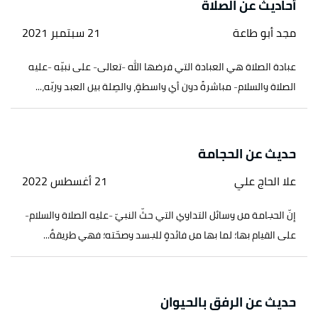
أحاديث عن الصلاة
مجد أبو طاعة
21 سبتمبر 2021
عبادة الصلاة هي العبادة التي فرضها الله -تعالى- على نبيّه -عليه
الصلاة والسلام- مباشرةً دون أي واسطةٍ، والصِلة بين العبد وربّه،...
حديث عن الحجامة
علا الحاج علي
21 أغسطس 2022
إنّ الحجامة من وسائل التداوي التي حثّ النبيّ -عليه الصلاة والسلام-
على القيام بها؛ لما بها من فائدةٍ للجسد وصحّته؛ فهي طريقةٌ...
حديث عن الرفق بالحيوان