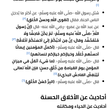
[١]
سُئل رسول الله -صلّى الله عليه وسلّم- عن أكثر ما يُدخِل
[٢]
الناس الجنة، فقال:
(تقوى اللهِ وحسنُ الخُلقِ)
.
عن عبد الله بن عمرو -رضي الله عنه- قال:
(إنَّ رَسولَ
اللَّهِ -صَلَّى اللهُ عليه وسلَّمَ- لَمْ يَكُنْ فَاحِشًا ولَا
[٣]
مُتَفَحِّشًا. وقالَ: إنَّ مِن أحَبِّكُمْ إلَيَّ أحْسَنَكُمْ أخْلَاقًا)
.
قال -صلّى الله عليه وسلّم-:
(أكملُ المؤمنين إيمانًا
[٤]
أحسنُهم خُلقًا، وخيارُكم خيارُكم لنسائهم)
.
قال -صلّى الله عليه وسلّم-:
(ما شيءٌ أثقلُ في ميزانِ
المؤمنِ يومَ القيامةِ مِن خُلُقٍ حسنٍ؛ فإن اللهَ تعالى
[٥]
لَيُبْغِضُ الفاحشَ البذيءَ)
.
[٦]
قال -صلّى الله عليه وسلّم-:
(البِرُّ حُسْنُ الخُلُقِ)
.
أحاديث عن الأخلاق الحسنة
أحاديث عن الحياء ومكانته