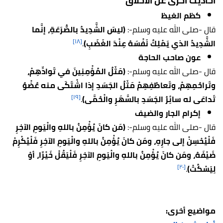
أحاديث أخرى عن الأخلاق
كظم الغيظ
قال -صلى الله عليه وسلم-:
(ليسَ الشَّدِيدُ بالصُّرَعَةِ، إنَّما
[١٨]
الشَّدِيدُ الذي يَمْلِكُ نَفْسَهُ عِنْدَ الغَضَبِ)
.
عون صاحب الحاجة
قال -صلى الله عليه وسلم-:
(مَثَلُ المُؤْمِنِينَ في تَوادِّهِمْ،
وتَراحُمِهِمْ، وتَعاطُفِهِمْ مَثَلُ الجَسَدِ إذا اشْتَكَى منه عُضْوٌ
[١٩]
تَداعَى له سائِرُ الجَسَدِ بالسَّهَرِ والْحُمَّى)
.
إكرام الجار والضيف
قال -صلى الله عليه وسلم-:
(مَن كانَ يُؤْمِنُ باللهِ والْيَومِ الآخِرِ
فَلْيُحْسِنْ إلى جارِهِ، ومَن كانَ يُؤْمِنُ باللهِ والْيَومِ الآخِرِ فَلْيُكْرِمْ
ضَيْفَهُ، ومَن كانَ يُؤْمِنُ باللهِ والْيَومِ الآخِرِ فَلْيَقُلْ خَيْرًا، أوْ
[٢٠]
لِيَسْكُتْ)
.
مواضيع أخرى: