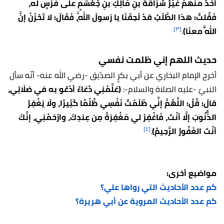
أحَدٌ منهمْ غَيْرُ سُرَاقَةَ بنِ مَالِكِ بنِ جُعْشُمٍ علَى فَرَسٍ له،
فَقُلتُ: هذا الطَّلَبُ قدْ لَحِقَنَا يا رَسولَ اللَّهِ، فَقَالَ: لا تَحْزَنْ إنَّ
[٣]
اللَّهَ معنَا)
.
حديث اللهم إني ظلمت نفسي
أخرج الإمام البخاري عن أبي بكرٍ الصدّيق -رضي الله عنه- أنّه سأل
النبيّ -عليه الصلاة والسلام-:
(عَلِّمْنِي دُعَاءً أدْعُو به في صَلَاتِي،
قالَ: قُلْ: اللَّهُمَّ إنِّي ظَلَمْتُ نَفْسِي ظُلْمًا كَثِيرًا، ولَا يَغْفِرُ
الذُّنُوبَ إلَّا أنْتَ، فَاغْفِرْ لي مَغْفِرَةً مِن عِندِكَ، وارْحَمْنِي، إنَّكَ
[٤]
أنْتَ الغَفُورُ الرَّحِيمُ)
.
مواضيع أخرى:
كم عدد الأحاديث التي رواها علي؟
كم عدد الأحاديث المروية عن أبي هريرة؟