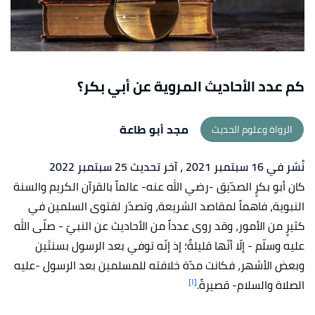
كم عدد الأحاديث المروية عن أبي بكر؟
مجد أبو طاعة
الرواة وعلوم الحديث
نُشر في 16 سبتمبر 2021
، آخر تحديث 25 سبتمبر 2022
كان أبو بكرٍ الصدّيق -رضي الله عنه- عالماً بالقرآن الكريم والسنة
النبوية، فاهماً لمقاصد الشريعة، وتصدّر لفتوى السلمين في
كثيرٍ من الأمور، وقد روى عدداً من الأحاديث عن النبيّ - صلّى الله
عليه وسلّم - إلّا أنّها قليلةٌ؛ إذ إنّه توفي بعد الرسول بسنتَين
وبعض الأشهر، فكانت مدّة خلافته للمسلمين بعد الرسول -عليه
[١]
الصلاة والسلام- قصيرةً.