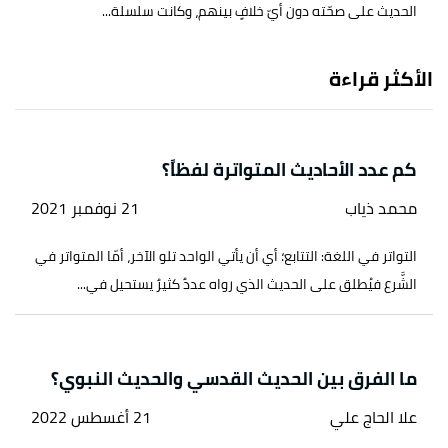
الحديث على صحّته دون أيّ خلافٍ بينهم، وكانت سلسلة...
الأكثر قراءة
كم عدد الأحاديث المتواترة لفظاً؟
محمد ذياب
21 نوفمبر 2021
التواتر في اللغة: التتابع؛ أي أن يأتي الواحد تلو الآخر، أمّا المتواتر في
الشَّرع فيُطلق على الحديث الذي رواه عددٌ كثيرٌ يستحيل في...
ما الفرق بين الحديث القدسي والحديث النبوي؟
علا الحاج علي
21 أغسطس 2022