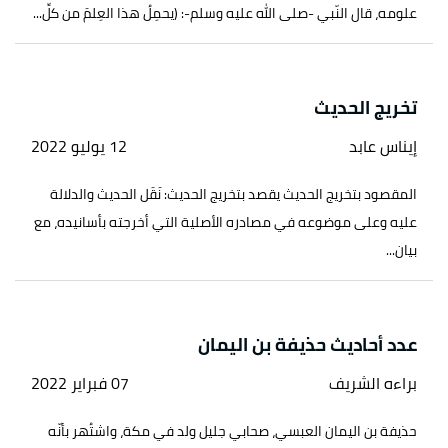
علومه، قال النّبي -صلى الله عليه وسلم-: (يحمِلُ هذا العِلمَ من كلِّ...
تخريج الحديث
إيناس عابد
12 يوليو 2022
المقصود بتخريج الحديث يقصد بتخريج الحديث: نَقَل الحديث والدلالة
عليه وعلى موضوعه في مصادره الأصلية التي أخرجته بأسانيده، مع
بيان...
عدد أحاديث حذيفة بن اليمان
براءه الشريف
07 فبراير 2022
حذيفة بن اليمان العبسي، صحابي جليل ولد في مكة، واشتُهر بأنّه