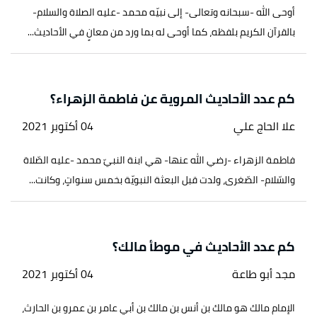
أوحى الله -سبحانه وتعالى- إلى نبيّه محمد -عليه الصلاة والسلام-
بالقرآن الكريم بلفظه، كما أوحى له بما ورد من معانٍ في الأحاديث...
كم عدد الأحاديث المروية عن فاطمة الزهراء؟
علا الحاج علي
04 أكتوبر 2021
فاطمة الزهراء -رضي الله عنها- هي ابنة النبيّ محمد -عليه الصّلاة
والسّلام- الصّغرى، ولدت قبل البعثة النبويّة بخمس سنواتٍ، وكانت...
كم عدد الأحاديث في موطأ مالك؟
مجد أبو طاعة
04 أكتوبر 2021
الإمام مالك هو مالك بن أنس بن مالك بن أبي عامر بن عمرو بن الحارث،