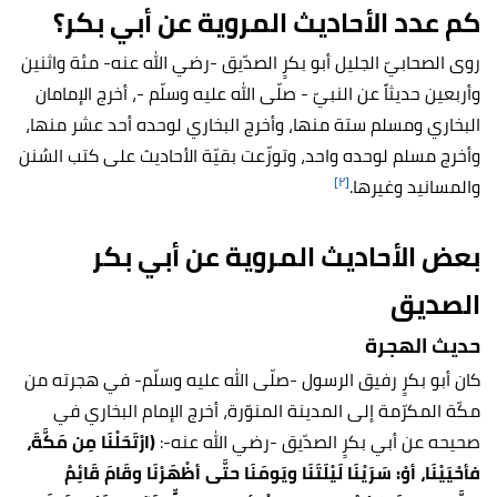
كم عدد الأحاديث المروية عن أبي بكر؟
روى الصحابيّ الجليل أبو بكرٍ الصدّيق -رضي الله عنه- مئة واثنين
وأربعين حديثاً عن النبيّ - صلّى الله عليه وسلّم -، أخرج الإمامان
البخاري ومسلم ستة منها، وأخرج البخاري لوحده أحد عشر منها،
وأخرج مسلم لوحده واحد، وتوزّعت بقيّة الأحاديث على كتب السُنن
[٢]
والمسانيد وغيرها.
بعض الأحاديث المروية عن أبي بكر
الصديق
حديث الهجرة
كان أبو بكرٍ رفيق الرسول -صلّى الله عليه وسلّم- في هجرته من
مكّة المكرّمة إلى المدينة المنوّرة، أخرج الإمام البخاري في
صحيحه عن أبي بكرٍ الصدّيق -رضي الله عنه-:
(ارْتَحَلْنَا مِن مَكَّةَ،
فأحْيَيْنَا، أوْ: سَرَيْنَا لَيْلَتَنَا ويَومَنَا حتَّى أظْهَرْنَا وقَامَ قَائِمُ