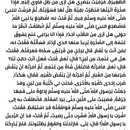
الظَّهِيرَةِ، فَرَمَيْتُ ببَصَرِي هلْ أرَى مِن ظِلٍّ فَآوِيَ إلَيْهِ، فَإِذَا
صَخْرَةٌ أتَيْتُهَا فَنَظَرْتُ بَقِيَّةَ ظِلٍّ لَهَا فَسَوَّيْتُهُ، ثُمَّ فَرَشْتُ للنبيِّ
صَلَّى اللهُ عليه وسلَّمَ فِيهِ، ثُمَّ قُلتُ له: اضْطَجِعْ يا نَبِيَّ اللَّهِ،
فَاضْطَجَعَ النبيُّ صَلَّى اللهُ عليه وسلَّمَ، ثُمَّ انْطَلَقْتُ أنْظُرُ ما
حَوْلِي هلْ أرَى مِنَ الطَّلَبِ أحَدًا، فَإِذَا أنَا برَاعِي غَنَمٍ يَسُوقُ
غَنَمَهُ إلى الصَّخْرَةِ يُرِيدُ منها الذي أرَدْنَا، فَسَأَلْتُهُ فَقُلتُ له:
لِمَن أنْتَ يا غُلَامُ، قَالَ لِرَجُلٍ مِن قُرَيْشٍ، سَمَّاهُ فَعَرَفْتُهُ، فَقُلتُ:
هلْ في غَنَمِكَ مِن لَبَنٍ؟ قَالَ: نَعَمْ، قُلتُ: فَهلْ أنْتَ حَالِبٌ لَنَا؟
قَالَ: نَعَمْ، فأمَرْتُهُ فَاعْتَقَلَ شَاةً مِن غَنَمِهِ، ثُمَّ أمَرْتُهُ أنْ يَنْفُضَ
ضَرْعَهَا مِنَ الغُبَارِ، ثُمَّ أمَرْتُهُ أنْ يَنْفُضَ كَفَّيْهِ، فَقَالَ: هَكَذَا،
ضَرَبَ إحْدَى كَفَّيْهِ بالأُخْرَى، فَحَلَبَ لي كُثْبَةً مِن لَبَنٍ، وقدْ
جَعَلْتُ لِرَسولِ اللَّهِ صَلَّى اللهُ عليه وسلَّمَ إدَاوَةً علَى فَمِهَا
خِرْقَةٌ، فَصَبَبْتُ علَى اللَّبَنِ حتَّى بَرَدَ أسْفَلُهُ، فَانْطَلَقْتُ به إلى
النبيِّ صَلَّى اللهُ عليه وسلَّمَ فَوَافَقْتُهُ قَدِ اسْتَيْقَظَ، فَقُلتُ:
اشْرَبْ يا رَسولَ اللَّهِ، فَشَرِبَ حتَّى رَضِيتُ، ثُمَّ قُلتُ: قدْ آنَ الرَّحِيلُ
يا رَسولَ اللَّهِ؟ قَالَ: بَلَى. فَارْتَحَلْنَا والقَوْمُ يَطْلُبُونَنَا، فَلَمْ يُدْرِكْنَا