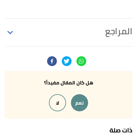
المراجع
↑
ابن باز،
"ما سبب قلة أحاديث أبي بكر رضي الله عنه؟"
،
ابن باز
، اطّلع عليه بتاريخ 15/9/2021. بتصرّف.
↑
"عدد الأحاديث التي رواها أبو بكر الصديق"
،
إسلام
ويب
، 1/6/2002، اطّلع عليه بتاريخ 14/9/2021. بتصرّف.
هل كان المقال مفيداً؟
↑
رواه البخاري، في صحيح البخاري، عن أبي بكر الصديق،
نعم
لا
الصفحة أو الرقم:3652، صحيح.
↑
رواه البخاري، في صحيح البخاري، عن أبي بكر الصديق،
الصفحة أو الرقم:6326، صحيح.
ذات صلة