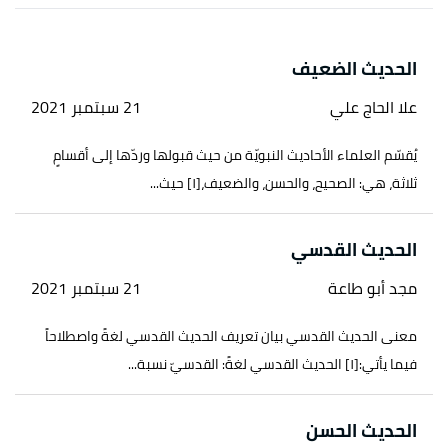
الحديث الضعيف
علا الحاج علي
21 سبتمبر 2021
يُقسّم العلماء الأحاديث النبويّة من حيث قبولها وردّها إلى أقسامٍ
ثلاثة، هي: الصحيح، والحسن، والضعيف،[١] حيث...
الحديث القدسي
مجد أبو طاعة
21 سبتمبر 2021
معنى الحديث القدسي بيان تعريف الحديث القدسي لغةً واصطلاحاً
فيما يأتي:[١] الحديث القدسي لغةً: القدسيّ نسبة...
الحديث الحسن