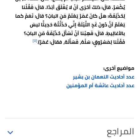
يُكْسَرُ. قالَ: ذلكَ أحْرَى أنْ لا يُغْلَقَ أبَدًا. قالَ: فَقُلْنا
لِحُذَيْفَةَ: هلْ كانَ عُمَرُ يَعْلَمُ مَنِ البابُ؟ قالَ: نَعَمْ كما
يَعْلَمُ أنَّ دُونَ غَدٍ اللَّيْلَةَ إنِّي حَدَّثْتُهُ حَدِيثًا ليسَ
بالأغالِيطِ. قالَ: فَهِبْنا أنْ نَسْأَلَ حُذَيْفَةَ مَنِ البابُ؟
[٥]
فَقُلْنا لِمَسْرُوقٍ: سَلْهُ، فَسَأَلَهُ، فقالَ: عُمَرُ)
.
مواضيع أخرى:
عدد أحاديث النعمان بن بشير
عدد أحاديث عائشة أم المؤمنين
المراجع