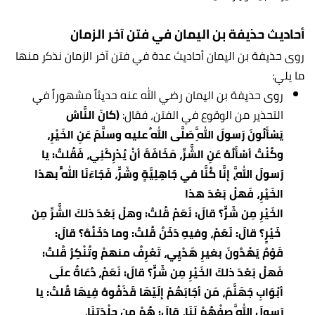
أحاديث حذيفة بن اليمان في فتن آخر الزمان
روى حذيفة بن اليمان أحاديث عدة في فتن آخر الزمان نذكر منها
ما يلي:
روى حذيفة بن اليمان رضي الله عنه حديثاً مشهوراً في
التحذير من الوقوع في الفتن، فقال:
(كانَ النَّاسُ
يَسْأَلُونَ رَسولَ اللَّهِ صَلَّى اللهُ عليه وسلَّمَ عَنِ الخَيْرِ،
وكُنْتُ أسْأَلُهُ عَنِ الشَّرِّ، مَخَافَةَ أنْ يُدْرِكَنِي، فَقُلتُ: يا
رَسولَ اللَّهِ، إنَّا كُنَّا في جَاهِلِيَّةٍ وشَرٍّ، فَجَاءَنَا اللَّهُ بهذا
الخَيْرِ، فَهلْ بَعْدَ هذا
الخَيْرِ مِن شَرٍّ؟ قالَ: نَعَمْ قُلتُ: وهلْ بَعْدَ ذلكَ الشَّرِّ مِن
خَيْرٍ؟ قالَ: نَعَمْ، وفيهِ دَخَنٌ قُلتُ: وما دَخَنُهُ؟ قالَ:
قَوْمٌ يَهْدُونَ بغيرِ هَدْيِي، تَعْرِفُ منهمْ وتُنْكِرُ قُلتُ:
فَهلْ بَعْدَ ذلكَ الخَيْرِ مِن شَرٍّ؟ قالَ: نَعَمْ، دُعَاةٌ علَى
أبْوَابِ جَهَنَّمَ، مَن أجَابَهُمْ إلَيْهَا قَذَفُوهُ فِيهَا قُلتُ: يا
رَسولَ اللَّهِ صِفْهُمْ لَنَا، قالَ: هُمْ مِن جِلْدَتِنَا،