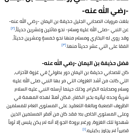
-رضي الله عنه-
بلغت مرويات الصحابي الجليل حذيفة بن اليمان -رضي الله عنه-
[٢]
عن النبي -صلى الله عليه وسلم- نحو مائتين وعشرين حديثاً،
وقد روى له البخاري ومسلم منها نحو خمسةٍ وعشرين حديثاً،
[٣]
اتفقا على اثني عشر حديثاً منها.
فضل حذيفة بن اليمان -رضي الله عنه-
كان للصحابي حذيفة بن اليمان دور بطوليٌّ في غزوة الأحزاب،
التي كانت من أشد الغزوات التي مر بها النبي صلى الله عليه
وسلم وصحابته الكرام، وذلك حينما أرسله النبي عليه السلام
سَرِيةً وحده ليأتيه بخبر الكفار، فكان أهلاً لهذه المهمة في
الظروف الصعبة وبالغة التعقيد على المستوى العام للمسلمين
وعلى المستوى الخاص به؛ فقد كان من أفقر المسلمين الذين
شهدوا تلك الغزوة، ورغم برودة الجو إلا أنه لم يكن يلبس إلا ثوباً
[١]
قصيراً لم يجاوز ركبتيه.