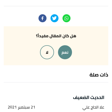
أ
ب
^
"بطولة حذيفة بن اليمان"
،
الألوكة
، اطّلع عليه
بتاريخ 16/12/2021. بتصرّف.
↑
"من هو حذيفة بن اليمان"
،
الألوكة
، اطّلع عليه بتاريخ
16/12/2021. بتصرّف.
هل كان المقال مفيداً؟
↑
الذهبي،
سير أعلام النبلاء
، صفحة 361. بتصرّف.
نعم
لا
↑
رواه البخاري، في صحيح البخاري، عن حذيفة بن
اليمان، الصفحة أو الرقم:7084.
ذات صلة
↑
رواه مسلم، في صحيح مسلم، عن حذيفة بن اليمان،
الصفحة أو الرقم:144.
الحديث الضعيف
علا الحاج علي
21 سبتمبر 2021