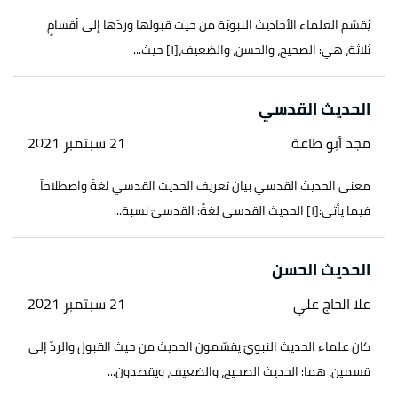
يُقسّم العلماء الأحاديث النبويّة من حيث قبولها وردّها إلى أقسامٍ
ثلاثة، هي: الصحيح، والحسن، والضعيف،[١] حيث...
الحديث القدسي
مجد أبو طاعة
21 سبتمبر 2021
معنى الحديث القدسي بيان تعريف الحديث القدسي لغةً واصطلاحاً
فيما يأتي:[١] الحديث القدسي لغةً: القدسيّ نسبة...
الحديث الحسن
علا الحاج علي
21 سبتمبر 2021
كان علماء الحديث النبويّ يقسّمون الحديث من حيث القبول والردّ إلى
قسمين، هما: الحديث الصحيح، والضعيف، ويقصدون...