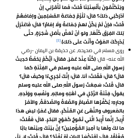
ويَتَكَلَّمُونَ بأَلْسِنَتِنَا قُلتُ: فَما تَأْمُرُنِي إنْ
أدْرَكَنِي ذلكَ؟ قالَ: تَلْزَمُ جَمَاعَةَ المُسْلِمِينَ وإمَامَهُمْ
قُلتُ: فإنْ لَمْ يَكُنْ لهمْ جَمَاعَةٌ ولَا إمَامٌ؟ قالَ: فَاعْتَزِلْ
تِلكَ الفِرَقَ كُلَّهَا، ولو أنْ تَعَضَّ بأَصْلِ شَجَرَةٍ، حتَّى
[٤]
يُدْرِكَكَ المَوْتُ وأَنْتَ علَى ذلك)
.
روى مسلم في صحيحه، عن حذيفة بن اليمان -رضي
الله عنه- قال:
(كُنَّا عِنْدَ عُمَرَ، فقالَ: أيُّكُمْ يَحْفَظُ حَدِيثَ
رَسولِ اللهِ صلى الله عليه وسلم في الفِتْنَةِ كما
قالَ؟ قالَ: فَقُلتُ: أنا. قالَ: إنَّكَ لَجَرِيءٌ! وكيفَ قالَ؟
قالَ: قُلتُ: سَمِعْتُ رَسولَ اللهِ صلى الله عليه وسلم
يقولُ: فِتْنَةُ الرَّجُلِ في أهْلِهِ ومالِهِ، ونَفْسِهِ ووَلَدِهِ،
وجارِهِ؛ يُكَفِّرُها الصِّيامُ والصَّلاةُ والصَّدَقَةُ، والأمْرُ
بالمَعروفِ والنَّهْىُ عَنِ المُنْكَرِ. فقالَ عُمَرُ: ليسَ هذا
أُرِيدُ، إنَّما أُرِيدُ الَّتي تَمُوجُ كَمَوْجِ البَحْرِ. قالَ: فَقُلتُ:
ما لكَ ولَها يا أمِيرَ المُؤْمِنِينَ؟ إنَّ بيْنَكَ وبيْنَها بابًا
مُغْلَقًا. قالَ: أفَيُكْسَرُ البابُ أمْ يُفْتَحُ؟ قالَ: قُلتُ: لا، بَلْ